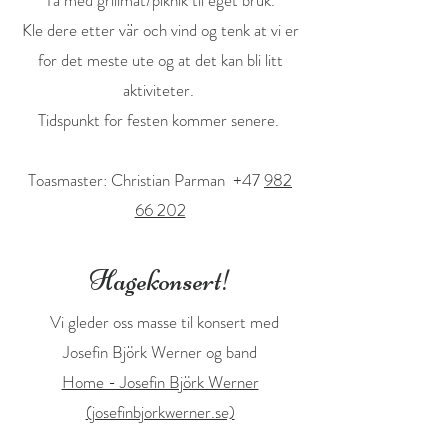
Ta med grillmat/piknik til eget bruk.
Kle dere etter vär och vind og tenk at vi er
for det meste ute og at det kan bli litt
aktiviteter.
Tidspunkt for festen kommer senere.
Toasmaster: Christian Parman +47
982
66 202
Hagekonsert!
Vi gleder oss masse til konsert med
Josefin Björk Werner og band
Home - Josefin Björk Werner
(josefinbjorkwerner.se)