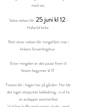
med oss.
25 juni kl 12
Selve vielsen blir
i
Hallaröd kirke.
Rett etter vielsen blir mingel/lett mat i
kirkens forsamlingshus.
Etter mingelen er det pause frem til
festen begynner kl 17.
Festen blir i hagen her på gården. Her blir
det ingen stivpyntet bekledning, vi vil ha
en avslappet sommerfest
Vi kjörer buffe med variert utvalg, send