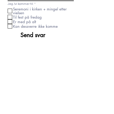
O
Jeg /vi kommer til:
*
b
Seremoni i kirken + mingel etter
l
vielsen
i
g
Til fest på fredag
a
Er med på alt
t
o
Kan dessverre ikke komme
r
i
Send svar
s
k
t
Overnatting:
Vi skulle jo gjerne hatt dere alle her
hjemme, men selv om det er
hjerterom, så er det dessverre ikke
husrom. Vi anbefaler å sjekke disse
sidene:
https://www.airbnb.se/